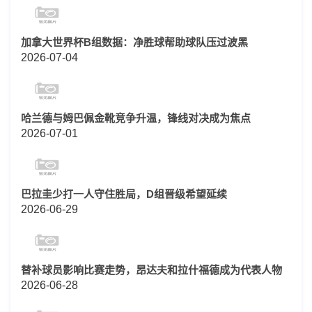
加拿大世界杯B组数据：净胜球帮助球队压过波黑
2026-07-04
哈兰德与姆巴佩金靴竞争升温，锋线对决成为焦点
2026-07-01
巴拉圭少打一人守住胜局，D组晋级希望延续
2026-06-29
替补球员影响比赛走势，昂达夫和拉什福德成为代表人物
2026-06-28