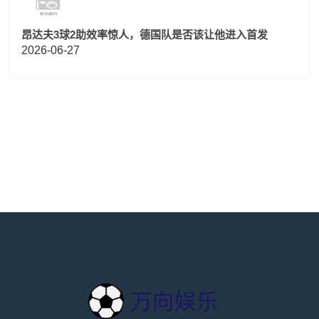
昂达夫3球2助效率惊人，德国队是否该让他进入首发
2026-06-27