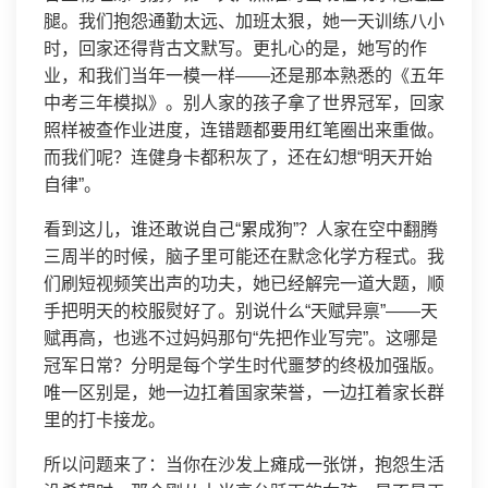
腿。我们抱怨通勤太远、加班太狠，她一天训练八小
时，回家还得背古文默写。更扎心的是，她写的作
业，和我们当年一模一样——还是那本熟悉的《五年
中考三年模拟》。别人家的孩子拿了世界冠军，回家
照样被查作业进度，连错题都要用红笔圈出来重做。
而我们呢？连健身卡都积灰了，还在幻想“明天开始
自律”。
看到这儿，谁还敢说自己“累成狗”？人家在空中翻腾
三周半的时候，脑子里可能还在默念化学方程式。我
们刷短视频笑出声的功夫，她已经解完一道大题，顺
手把明天的校服熨好了。别说什么“天赋异禀”——天
赋再高，也逃不过妈妈那句“先把作业写完”。这哪是
冠军日常？分明是每个学生时代噩梦的终极加强版。
唯一区别是，她一边扛着国家荣誉，一边扛着家长群
里的打卡接龙。
所以问题来了：当你在沙发上瘫成一张饼，抱怨生活