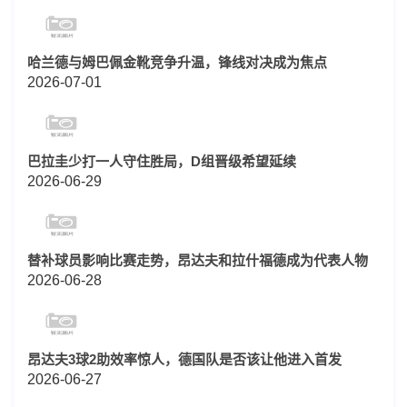
哈兰德与姆巴佩金靴竞争升温，锋线对决成为焦点
2026-07-01
巴拉圭少打一人守住胜局，D组晋级希望延续
2026-06-29
替补球员影响比赛走势，昂达夫和拉什福德成为代表人物
2026-06-28
昂达夫3球2助效率惊人，德国队是否该让他进入首发
2026-06-27