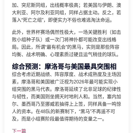
加、突尼斯同组，出线概率极高；若美国与伊朗、澳
大利亚、阿尔及利亚同组，同样占据主动。反之，若
落入“死亡之组”，即便实力不俗也难逃淘汰命运。
此外，世界杯赛场偶然性极大，一场关键胜利（如击
败小组种子队）或一次门将神扑都可能改变出线格
局。因此，所谓“最有机会”的黑马，实则是那些阵容
均衡、战术明确、心理素质过硬且运气稍佳的球队。
综合预测：摩洛哥与美国最具突围相
综合考虑近期战绩、阵容厚度、战术成熟度及主场因
素，摩洛哥和美国被广泛视为2026年最可能实现小
组突围的黑马代表。摩洛哥延续了北非足球的纪律性
与韧性，而美国则坐拥天时地利人和。当然，塞内加
尔、墨西哥乃至挪威若抽得上上签，同样具备一鸣惊
人的资本。在48队的新赛制下，“黑马”不再遥不可
及，而是小组赛阶段最值得期待的变量之一。
下一篇