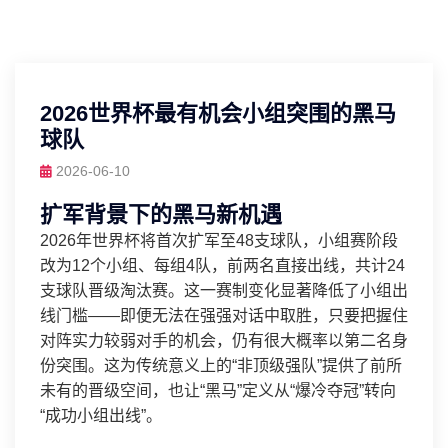
2026世界杯最有机会小组突围的黑马
球队
2026-06-10
扩军背景下的黑马新机遇
2026年世界杯将首次扩军至48支球队，小组赛阶段
改为12个小组、每组4队，前两名直接出线，共计24
支球队晋级淘汰赛。这一赛制变化显著降低了小组出
线门槛——即便无法在强强对话中取胜，只要把握住
对阵实力较弱对手的机会，仍有很大概率以第二名身
份突围。这为传统意义上的“非顶级强队”提供了前所
未有的晋级空间，也让“黑马”定义从“爆冷夺冠”转向
“成功小组出线”。