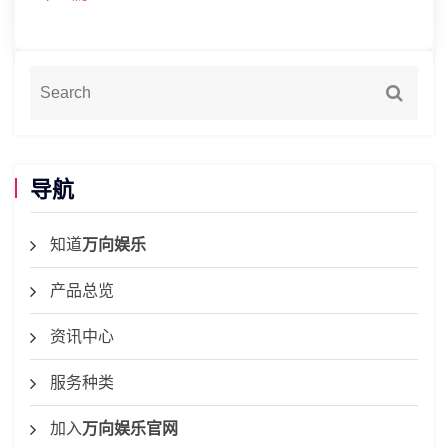
导航
知道
万向娱乐
产品总览
资讯中心
服务种类
加入
万向娱乐官网