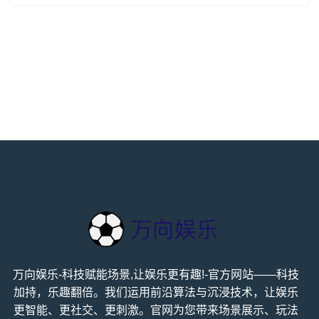
万向娱乐-科技赋能场景,让娱乐更有趣!-官方网站——科技
加持，乐趣翻倍。我们运用前沿算法与沉浸技术，让娱乐
更智能、更社交、更刺激。官网为您带来场景展示、玩法