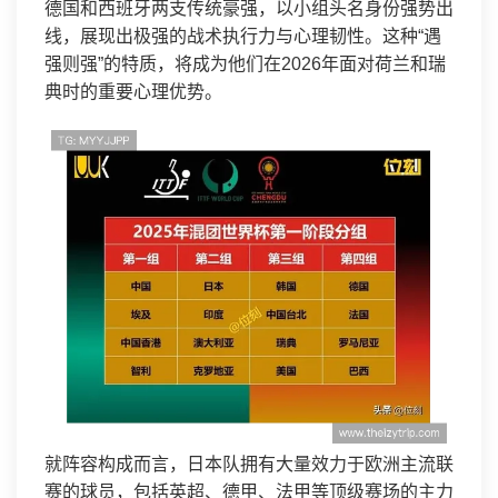
德国和西班牙两支传统豪强，以小组头名身份强势出
线，展现出极强的战术执行力与心理韧性。这种“遇
强则强”的特质，将成为他们在2026年面对荷兰和瑞
典时的重要心理优势。
就阵容构成而言，日本队拥有大量效力于欧洲主流联
赛的球员，包括英超、德甲、法甲等顶级赛场的主力