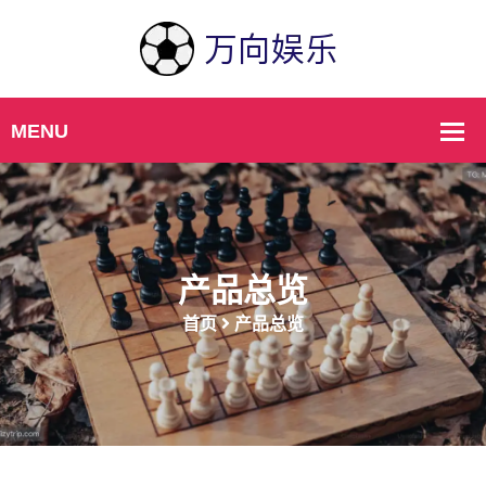
产品总览
首页
产品总览