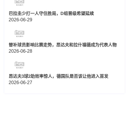
巴拉圭少打一人守住胜局，D组晋级希望延续
2026-06-29
替补球员影响比赛走势，昂达夫和拉什福德成为代表人物
2026-06-28
昂达夫3球2助效率惊人，德国队是否该让他进入首发
2026-06-27