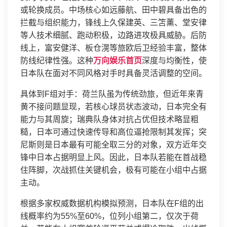
或轮换成员。中场核心如远藤航、田中碧具备出色的
拦截与组织能力，锋线上久保建英、三笘薰、堂安律
等人技术细腻、跑动积极，边路进攻极具威胁。后防
线上，富安健洋、板仓滉等旅欧后卫经验丰富，整体
防线纪律性强。这种
万向娱乐首页
深度与均衡性，使
日本队在面对不同风格对手时具备灵活调整的空间。
具体到F组对手：荷兰队虽为传统劲旅，但近年来青
黄不接问题显现，若核心球员状态波动，日本完全有
能力与其周旋；瑞典队身体对抗占优但技术略显粗
糙，日本可通过快速传导和高位逼抢限制其发挥；突
尼斯则是日本最有可能全取三分的对象，双方近年交
锋中日本占据明显上风。因此，日本队若能在首战稳
住阵脚，次战抓住关键机会，极有可能在小组中占据
主动。
根据多家权威数据机构模拟预测，日本队在F组的出
线概率约为55%至60%，位列小组第二，仅次于荷