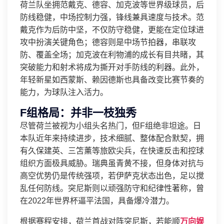
荷兰队坐拥范戴克、德容、加克波等世界级球员，后
防线稳健，中场控制力强，锋线兼具速度与技术。范
戴克作为后防中坚，不仅防守稳健，更能在定位球进
攻中扮演关键角色；德容则是中场节拍器，串联攻
防、覆盖全场；加克波在利物浦的成长有目共睹，其
突破能力和射术将成为撕开对手防线的利器。此外，
年轻新星如西蒙斯、赖因德斯也具备改变比赛节奏的
能力，为球队注入活力。
F组格局：并非一枝独秀
尽管荷兰被视为小组头名热门，但F组绝非坦途。日
本队近年来持续进步，技术细腻、整体配合默契，拥
有久保建英、三笘薰等旅欧尖兵，在快速反击和控球
组织方面极具威胁。瑞典虽青黄不接，但身体对抗与
高空优势仍是传统强项，若伊萨克状态出色，足以搅
乱任何防线。突尼斯则以顽强防守和纪律性著称，曾
在2022年世界杯逼平法国，具备爆冷潜力。
根据赛程安排，荷兰首战对阵突尼斯，若能顺
万向娱