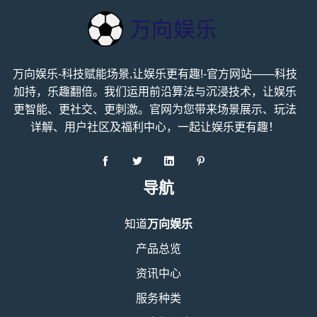
万向娱乐-科技赋能场景,让娱乐更有趣!-官方网站——科技
加持，乐趣翻倍。我们运用前沿算法与沉浸技术，让娱乐
更智能、更社交、更刺激。官网为您带来场景展示、玩法
详解、用户社区及福利中心，一起让娱乐更有趣！
导航
知道
万向娱乐
产品总览
资讯中心
服务种类