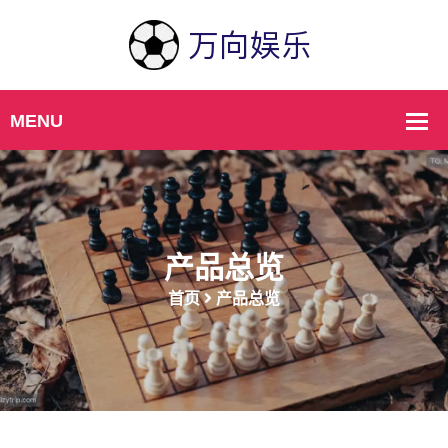
产品总览
首页
产品总览