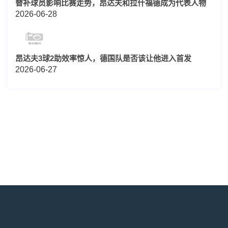
替补球员影响比赛走势，昂达夫和拉什福德成为代表人物
2026-06-28
昂达夫3球2助效率惊人，德国队是否该让他进入首发
2026-06-27