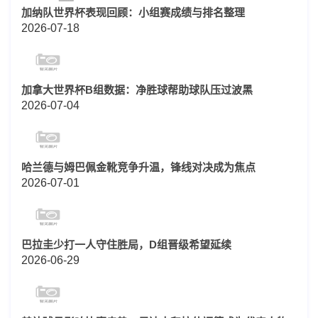
加纳队世界杯表现回顾：小组赛成绩与排名整理
2026-07-18
加拿大世界杯B组数据：净胜球帮助球队压过波黑
2026-07-04
哈兰德与姆巴佩金靴竞争升温，锋线对决成为焦点
2026-07-01
巴拉圭少打一人守住胜局，D组晋级希望延续
2026-06-29