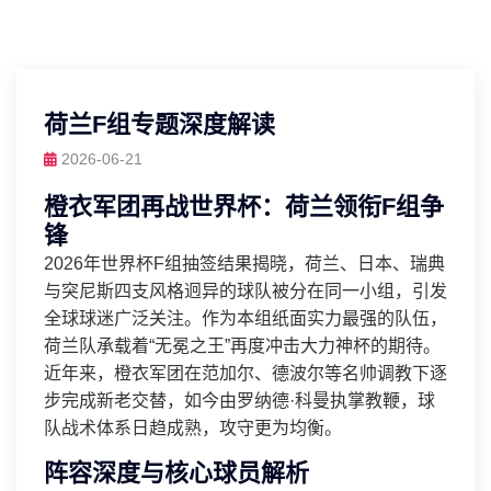
荷兰F组专题深度解读
2026-06-21
橙衣军团再战世界杯：荷兰领衔F组争
锋
2026年世界杯F组抽签结果揭晓，荷兰、日本、瑞典
与突尼斯四支风格迥异的球队被分在同一小组，引发
全球球迷广泛关注。作为本组纸面实力最强的队伍，
荷兰队承载着“无冕之王”再度冲击大力神杯的期待。
近年来，橙衣军团在范加尔、德波尔等名帅调教下逐
步完成新老交替，如今由罗纳德·科曼执掌教鞭，球
队战术体系日趋成熟，攻守更为均衡。
阵容深度与核心球员解析