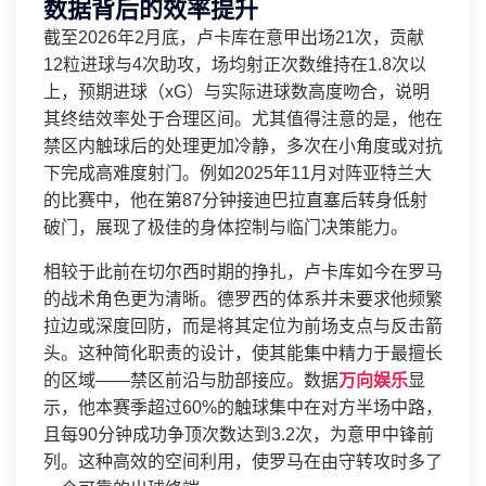
数据背后的效率提升
截至2026年2月底，卢卡库在意甲出场21次，贡献
12粒进球与4次助攻，场均射正次数维持在1.8次以
上，预期进球（xG）与实际进球数高度吻合，说明
其终结效率处于合理区间。尤其值得注意的是，他在
禁区内触球后的处理更加冷静，多次在小角度或对抗
下完成高难度射门。例如2025年11月对阵亚特兰大
的比赛中，他在第87分钟接迪巴拉直塞后转身低射
破门，展现了极佳的身体控制与临门决策能力。
相较于此前在切尔西时期的挣扎，卢卡库如今在罗马
的战术角色更为清晰。德罗西的体系并未要求他频繁
拉边或深度回防，而是将其定位为前场支点与反击箭
头。这种简化职责的设计，使其能集中精力于最擅长
的区域——禁区前沿与肋部接应。数据
万向娱乐
显
示，他本赛季超过60%的触球集中在对方半场中路，
且每90分钟成功争顶次数达到3.2次，为意甲中锋前
列。这种高效的空间利用，使罗马在由守转攻时多了