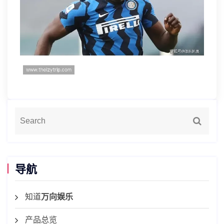
导航
知道
万向娱乐
产品总览