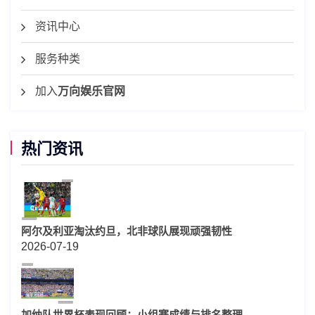
资讯中心
服务种类
加入
万向娱乐官网
热门资讯
阿尔及利亚淘汰约旦，北非球队展现顽强韧性
2026-07-19
加纳队世界杯表现回顾：小组赛成绩与排名整理