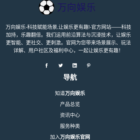
万向娱乐-科技赋能场景,让娱乐更有趣!-官方网站——科技
加持，乐趣翻倍。我们运用前沿算法与沉浸技术，让娱乐
更智能、更社交、更刺激。官网为您带来场景展示、玩法
详解、用户社区及福利中心，一起让娱乐更有趣！
导航
知道
万向娱乐
产品总览
资讯中心
服务种类
加入
万向娱乐官网