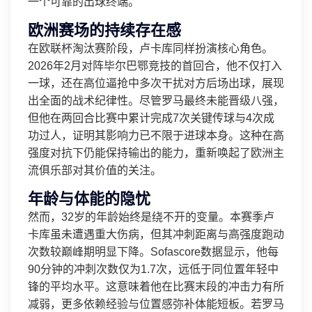
一个可靠的出球终端。
欧洲赛场的持续存在感
在欧联杯淘汰赛阶段，卢卡库同样扮演核心角色。
2026年2月对阵毕尔巴鄂竞技的首回合，他不仅打入
一球，还在高位逼抢中多次干扰对方后场出球，展现
出全面的战术纪律性。尽管罗马最终未能晋级八强，
但他在两回合比赛中累计完成7次关键传球与4次成
功过人，证明其影响力已不限于进球本身。这种在高
强度对抗下仍能保持输出的能力，重新唤起了欧洲主
流俱乐部对其价值的关注。
年龄与体能的隐忧
然而，32岁的年龄始终是绕不开的变量。本赛季卢
卡库虽未遭遇重大伤病，但其冲刺距离与高强度跑动
次数较巅峰期明显下降。Sofascore数据显示，他每
90分钟的冲刺次数仅为1.7次，远低于同位置年轻中
锋的平均水平。这意味着他在比赛末段的冲击力有所
减弱，更多依赖经验与位置感弥补体能短板。若罗马