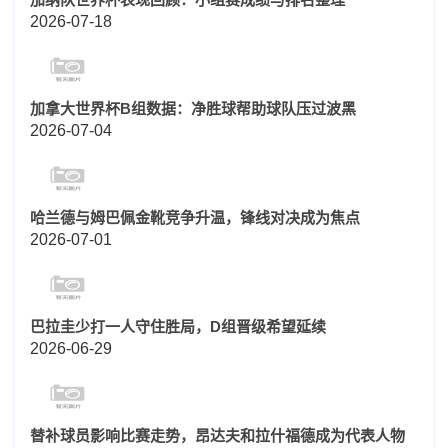
2026-07-18
加拿大世界杯B组数据：净胜球帮助球队压过波黑
2026-07-04
哈兰德与姆巴佩金靴竞争升温，锋线对决成为焦点
2026-07-01
巴拉圭少打一人守住胜局，D组晋级希望延续
2026-06-29
替补球员影响比赛走势，昂达夫和拉什福德成为代表人物