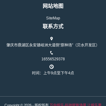
网站地图
SiteMap
联系方式
肇庆市鼎湖区永安镇岐洲大道侧“原种场”（贝水开发区）
16556529378
时间：上午9点至下午4点
Copyright © 2026 - 版权所有
万向娱乐-科技赋能场景,让娱乐更