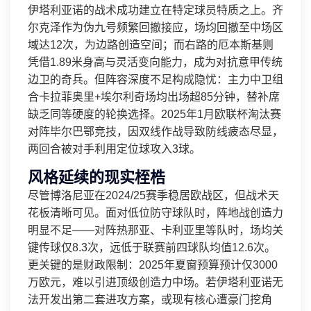
伊塔利亚诺的战术成功建立在特定球员特质之上。齐
尔克泽作为伪九号频繁回撤接应，场均回撤至中场区
域达12次，为边路创造空间；而右路的厄本斯基则
凭借1.89米身高与灵活变向能力，成为对抗意甲传统
边卫的奇兵。但阵容深度不足构成隐忧：主力中卫组
合卡拉菲奥里+埃尔利奇场均出场超85分钟，替补席
缺乏同等硬度的轮换选择。2025年1月欧联杯淘汰赛
对阵毕尔巴鄂竞技，因双线作战导致防线疲态尽显，
两回合被对手利用定位球攻入3球。
风格延续的现实桎梏
尽管博洛尼亚在2024/25赛季稳居欧战区，但战术天
花板清晰可见。面对低位防守球队时，阵地战创造力
明显不足——对阵热那亚、卡利亚里等队时，场均关
键传球仅8.3次，远低于联赛前四球队均值12.6次。
更关键的是财政限制：2025年夏窗预算预计仅3000
万欧元，难以引进顶级创造力中场。若伊塔利亚诺无
法开发出第二套进攻方案，或现有核心遭豪门挖角