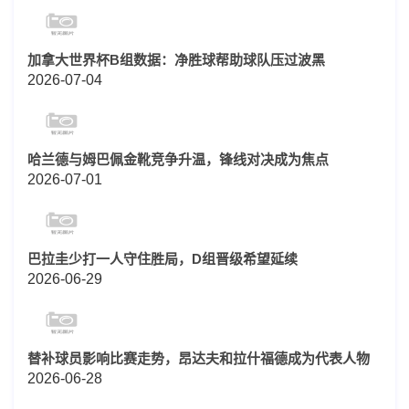
加拿大世界杯B组数据：净胜球帮助球队压过波黑
2026-07-04
哈兰德与姆巴佩金靴竞争升温，锋线对决成为焦点
2026-07-01
巴拉圭少打一人守住胜局，D组晋级希望延续
2026-06-29
替补球员影响比赛走势，昂达夫和拉什福德成为代表人物
2026-06-28