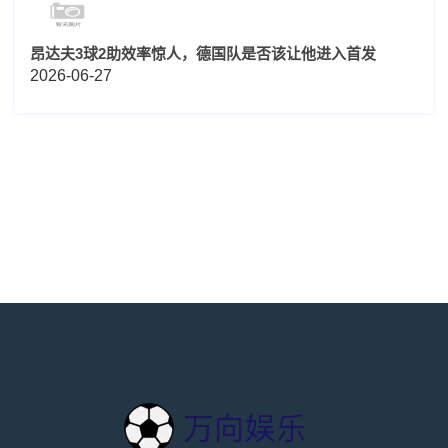
昂达夫3球2助效率惊人，德国队是否该让他进入首发
2026-06-27