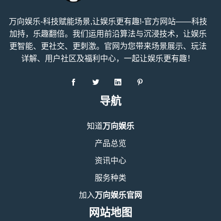
万向娱乐-科技赋能场景,让娱乐更有趣!-官方网站——科技
加持，乐趣翻倍。我们运用前沿算法与沉浸技术，让娱乐
更智能、更社交、更刺激。官网为您带来场景展示、玩法
详解、用户社区及福利中心，一起让娱乐更有趣！
导航
知道
万向娱乐
产品总览
资讯中心
服务种类
加入
万向娱乐官网
网站地图