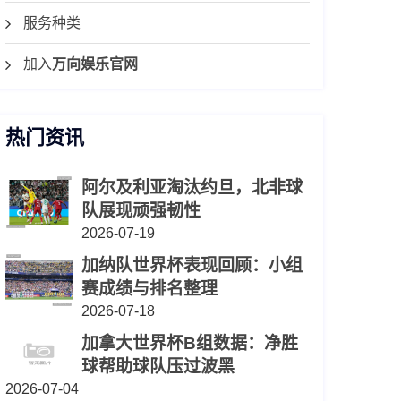
服务种类
加入
万向娱乐官网
热门资讯
阿尔及利亚淘汰约旦，北非球
队展现顽强韧性
2026-07-19
加纳队世界杯表现回顾：小组
赛成绩与排名整理
2026-07-18
加拿大世界杯B组数据：净胜
球帮助球队压过波黑
2026-07-04