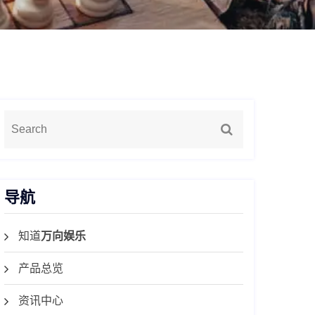
导航
知道
万向娱乐
产品总览
资讯中心