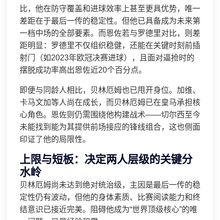
比，他在防守覆盖和进球效率上甚至更具优势，唯一
差距在于最后一传的稳定性。但他已具备成为未来第
一档中场的全部要素。而恩佐若与罗德里对比，则差
距明显：罗德里不仅组织稳健，还能在关键时刻前插
射门（如2023年欧冠决赛进球），且面对逼抢时的
摆脱成功率高出恩佐近20个百分点。
即便与同龄人相比，贝林厄姆也已甩开身位。加维、
卡马文加等人尚在成长，而贝林厄姆已在皇马承担核
心角色。恩佐则仍需围绕他构建战术——切尔西至今
未能找到能为其提供前场接应的锋线组合，这也侧面
印证了他的局限性。
上限与短板：决定两人层级的关键分
水岭
贝林厄姆尚未达到绝对统治级，主因是最后一传的稳
定性仍有波动，但他的身体素质、比赛阅读能力和终
结意识已接近完美。阻碍他成为“世界顶级核心”的唯