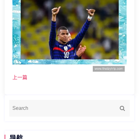
上一篇
导航