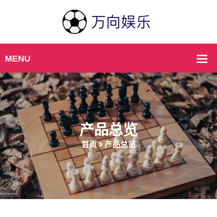
产品总览
首页
产品总览