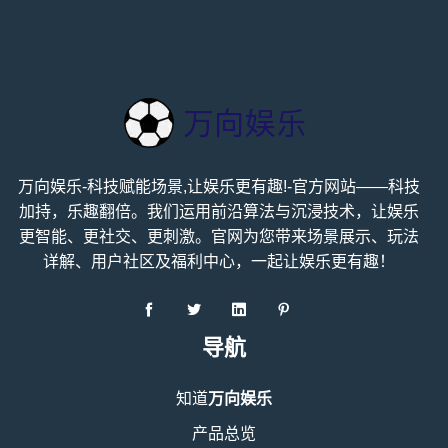
万向娱乐-科技赋能场景,让娱乐更有趣!-官方网站——科技
加持，乐趣翻倍。我们运用前沿算法与沉浸技术，让娱乐
更智能、更社交、更刺激。官网为您带来场景展示、玩法
详解、用户社区及福利中心，一起让娱乐更有趣！
导航
知道
万向娱乐
产品总览