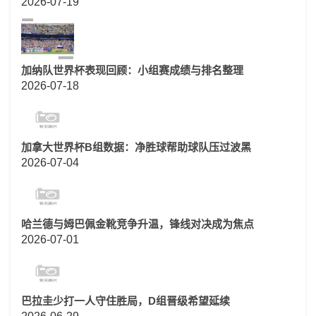
2026-07-19
加纳队世界杯表现回顾：小组赛成绩与排名整理
2026-07-18
加拿大世界杯B组数据：净胜球帮助球队压过波黑
2026-07-04
哈兰德与姆巴佩金靴竞争升温，锋线对决成为焦点
2026-07-01
巴拉圭少打一人守住胜局，D组晋级希望延续