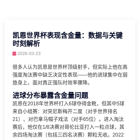
凯恩世界杯表现含金量：数据与关键
时刻解析
2026-03-23
很多人认为凯恩是世界杯顶级射手，但实际上他在高
强度淘汰赛中缺乏决定性表现——他的进球集中在弱
旅身上，面对真正强队时效率骤降。
进球分布暴露含金量问题
凯恩在2018年世界杯打入6球夺得金靴，但其中5球
来自小组赛：对突尼斯梅开二度（对手世界排名
21）、对巴拿马帽子戏法（对手65位）。进入淘汰
赛后，他仅在1/8决赛对哥伦比亚打入一粒点球，其
余四场淘汰赛（包括三四名决赛）颗粒无收。2022