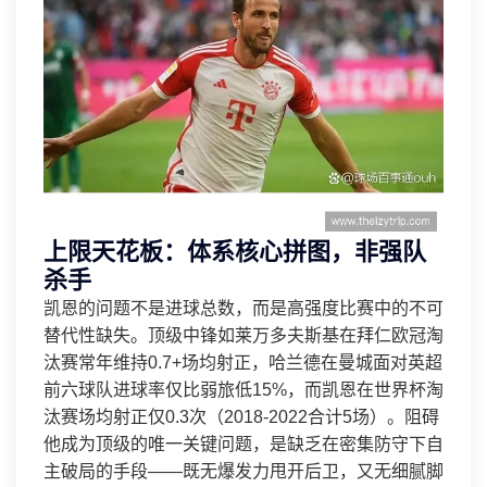
上限天花板：体系核心拼图，非强队
杀手
凯恩的问题不是进球总数，而是高强度比赛中的不可
替代性缺失。顶级中锋如莱万多夫斯基在拜仁欧冠淘
汰赛常年维持0.7+场均射正，哈兰德在曼城面对英超
前六球队进球率仅比弱旅低15%，而凯恩在世界杯淘
汰赛场均射正仅0.3次（2018-2022合计5场）。阻碍
他成为顶级的唯一关键问题，是缺乏在密集防守下自
主破局的手段——既无爆发力甩开后卫，又无细腻脚