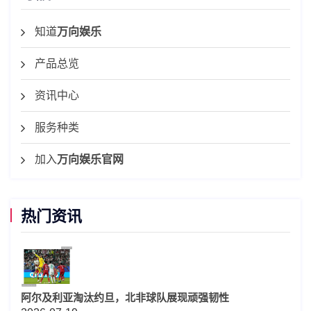
知道
万向娱乐
产品总览
资讯中心
服务种类
加入
万向娱乐官网
热门资讯
阿尔及利亚淘汰约旦，北非球队展现顽强韧性