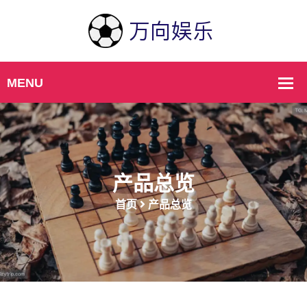
产品总览
首页
产品总览