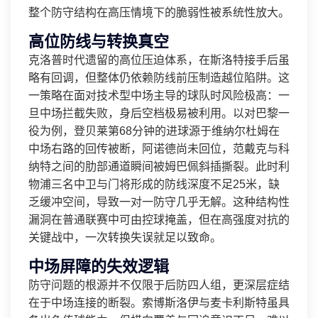
整个防守结构在高压情境下的脆弱性被系统性放大。
高位防线与转换真空
克洛普时代遗留的高位压迫体系，在斯洛特接手后虽
略有回调，但整体仍依赖防线前压制造越位陷阱。这
一策略在面对技术型中场主导的球队时风险极高：一
旦中场拦截失败，身后空档极易被利用。以对巴黎一
役为例，登贝莱第68分钟的进球源于维纳尔杜姆在
中场右路的回传被断，阿诺德尚未回位，范戴克与科
纳特之间的肋部通道瞬间被姆巴佩斜插撕裂。此时利
物浦三名中卫与门将形成的防线深度不足25米，缺
乏缓冲空间，导致一对一防守几乎无解。这种结构性
漏洞在普通联赛中可由控球掩盖，但在高强度对抗的
关键战中，一次转换失误就足以致命。
中场屏障的失效逻辑
防守问题的根源并不仅限于后防四人组，更深层症结
在于中场连接的断裂。索博斯洛伊与麦卡利斯特虽具