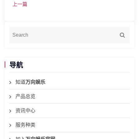
上一篇
导航
知道
万向娱乐
产品总览
资讯中心
服务种类