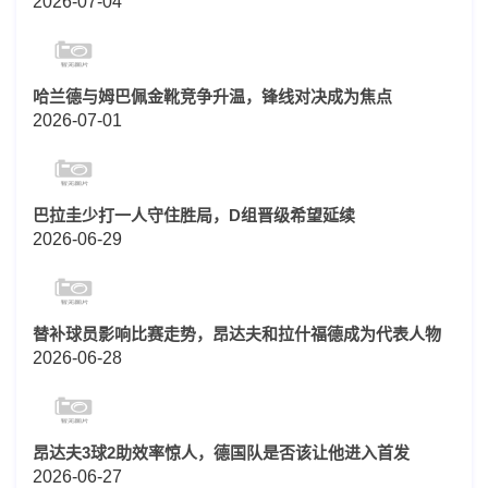
2026-07-04
哈兰德与姆巴佩金靴竞争升温，锋线对决成为焦点
2026-07-01
巴拉圭少打一人守住胜局，D组晋级希望延续
2026-06-29
替补球员影响比赛走势，昂达夫和拉什福德成为代表人物
2026-06-28
昂达夫3球2助效率惊人，德国队是否该让他进入首发
2026-06-27