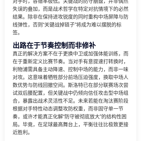
对手时，容错率极低。关键战的防守崩盘，并非偶然
失误的叠加，而是战术哲学在特定对抗情境下的必然
结果。除非在保持进攻锐度的同时重构中场屏障与防
线弹性，否则“关键战掉链子”将成为难以摆脱的标
签。
出路在于节奏控制而非修补
真正的解决方案不在于更换中卫或加强体能训练，而
在于重新定义比赛节奏。当对手有意提速打转换时，
利物浦需具备主动降速、控制中场的能力，而非一味
对攻。这意味着牺牲部分前场压迫强度，换取中场人
数优势与防线回撤空间。斯洛特已在部分联赛场次尝
试双后腰配置，但关键战中仍倾向信任攻击型中场组
合，暴露出战术灵活性不足。未来若能在淘汰赛阶段
根据对手特性动态调整攻防权重，而非固守单一节
奏，或许才能真正化解“防守被彻底放大”的结构性困
局。毕竟，在足球最高舞台上，平衡往往比极致更接
近胜利。