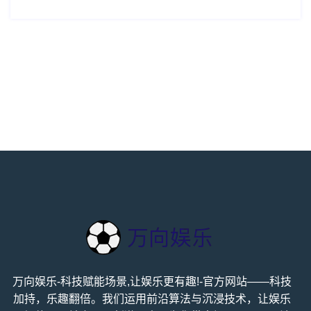
万向娱乐-科技赋能场景,让娱乐更有趣!-官方网站——科技
加持，乐趣翻倍。我们运用前沿算法与沉浸技术，让娱乐