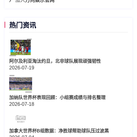
加入
万向娱乐官网
热门资讯
阿尔及利亚淘汰约旦，北非球队展现顽强韧性
2026-07-19
加纳队世界杯表现回顾：小组赛成绩与排名整理
2026-07-18
加拿大世界杯B组数据：净胜球帮助球队压过波黑