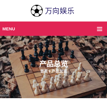
产品总览
首页
产品总览