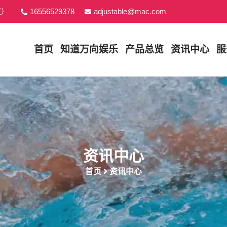
区）
16556529378
adjustable@mac.com
首页
知道
万向娱乐
产品总览
资讯中心
服
资讯中心
首页
资讯中心