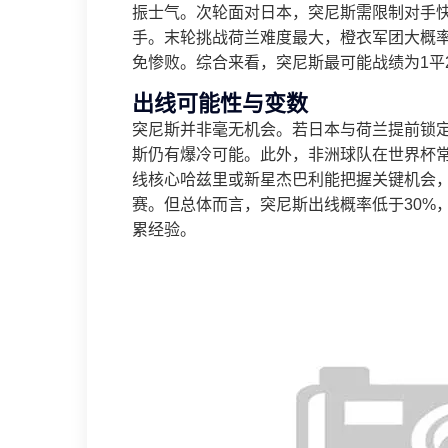
振士气。次轮面对日本，突尼斯需限制对手
手。末轮挑战荷兰难度最大，橙衣军团大概
免惨败。综合来看，突尼斯最可能战绩为1平
出线可能性与变数
突尼斯并非毫无机会。若日本与荷兰提前锁
斯仍有爆冷可能。此外，非洲球队在世界杯常
线核心哈兹里或新星杰巴利能把握关键机会
赛。但总体而言，突尼斯出线概率低于30%
累经验。