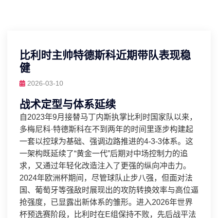
比利时主帅特德斯科近期带队表现稳
健
2026-03-10
战术定型与体系延续
自2023年9月接替马丁内斯执掌比利时国家队以来，
多梅尼科·特德斯科在不到两年的时间里逐步构建起
一套以控球为基础、强调边路推进的4-3-3体系。这
一架构既延续了“黄金一代”后期对中场控制力的追
求，又通过年轻化改造注入了更强的纵向冲击力。
2024年欧洲杯期间，尽管球队止步八强，但面对法
国、葡萄牙等强敌时展现出的攻防转换效率与高位逼
抢强度，已显露出新体系的雏形。进入2026年世界
杯预选赛阶段，比利时在E组保持不败，先后战平法