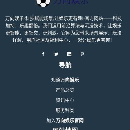
万向娱乐-科技赋能场景,让娱乐更有趣!-官方网站——科技
加持，乐趣翻倍。我们运用前沿算法与沉浸技术，让娱乐
更智能、更社交、更刺激。官网为您带来场景展示、玩法
详解、用户社区及福利中心，一起让娱乐更有趣！
导航
知道
万向娱乐
产品总览
资讯中心
服务种类
加入
万向娱乐官网