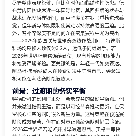
尽管整体表现稳健，但比利时仍面临结构性隐患。德
布劳内因伤缺席近一年国际比赛，其回归后的状态与
战术适配度尚存疑问；而卢卡库虽在罗马重拾进球感
觉，但年龄与体能限制使其难以持续高强度压迫。此
外，替补席深度不足的问题在密集赛程中尤为突出
——2025年欧国联与世预赛双线作战期间，特德斯
科场均轮换人数仅为3.2人，远低于同组对手。若
2026年世界杯遭遇连续硬仗，现有阵容的抗压能力
将接受严峻考验。更关键的是，年轻一代如奥蓬达、
阿马杜·奥纳纳尚未在顶级对决中证明自己，经验短
板可能在淘汰赛阶段被放大。
前景：过渡期的务实平衡
特德斯科的比利时正处于新老交替的微妙平衡点。他
并未激进推倒重建，而是以可控节奏推动更新，在保
留核心框架的同时嵌入新生力量。这种策略在预选赛
阶段成效显著，但在面对真正顶级强队时仍需验证。
2026年世界杯若能避开过早遭遇巴西、英格兰等快