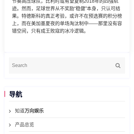
节奏高压球队，比利时或有望复制2018年的四强轨
迹。然而，足球世界从不奖励“稳健”本身，只认可结
果。特德斯科的真正考验，或许不在预选赛的积分榜
上，而在美加墨夏夜的单场淘汰制中——那里没有容
错空间，只有成王败寇的冰冷逻辑。
导航
知道
万向娱乐
产品总览