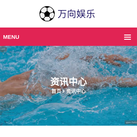
资讯中心
首页
资讯中心