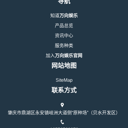
导航
知道
万向娱乐
产品总览
资讯中心
服务种类
加入
万向娱乐官网
网站地图
SiteMap
联系方式
肇庆市鼎湖区永安镇岐洲大道侧“原种场”（贝水开发区）