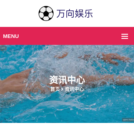
资讯中心
首页
资讯中心