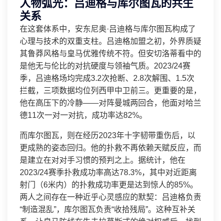
人物弧光：吕迪格与库尔图瓦的共生
关系
在这套体系中，安东尼奥·吕迪格与库尔图瓦构成了
心理与技术的双重支柱。吕迪格加盟之初，外界质疑
其鲁莽风格与皇马优雅传统不符。但安切洛蒂看中的
是他无与伦比的对抗硬度与领袖气质。2023/24赛
季，吕迪格场均完成3.2次抢断、2.8次解围、1.5次
拦截，三项数据均位列西甲中卫前三。更重要的是，
他在高压下的冷静——对阵曼城两回合，他面对哈兰
德11次一对一对抗，成功率达82%。
而库尔图瓦，则在经历2023年十字韧带重伤后，以
更成熟的姿态回归。他的扑救不再依赖天赋反应，而
是建立在对对手习惯的预判之上。据统计，他在
2023/24赛季扑救成功率高达78.3%，其中对近距离
射门（6米内）的扑救成功率更是达到惊人的85%。
两人之间存在一种近乎心灵感应的默契：吕迪格负责
“制造混乱”，库尔图瓦负责“收拾残局”。这种互补关