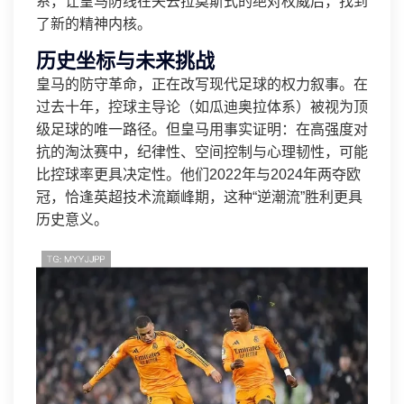
系，让皇马防线在失去拉莫斯式的绝对权威后，找到
了新的精神内核。
历史坐标与未来挑战
皇马的防守革命，正在改写现代足球的权力叙事。在
过去十年，控球主导论（如瓜迪奥拉体系）被视为顶
级足球的唯一路径。但皇马用事实证明：在高强度对
抗的淘汰赛中，纪律性、空间控制与心理韧性，可能
比控球率更具决定性。他们2022年与2024年两夺欧
冠，恰逢英超技术流巅峰期，这种“逆潮流”胜利更具
历史意义。