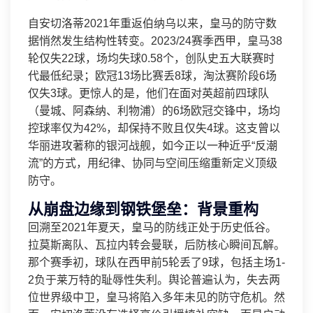
自安切洛蒂2021年重返伯纳乌以来，皇马的防守数
据悄然发生结构性转变。2023/24赛季西甲，皇马38
轮仅失22球，场均失球0.58个，创队史五大联赛时
代最低纪录；欧冠13场比赛丢8球，淘汰赛阶段6场
仅失3球。更惊人的是，他们在面对英超前四球队
（曼城、阿森纳、利物浦）的6场欧冠交锋中，场均
控球率仅为42%，却保持不败且仅失4球。这支曾以
华丽进攻著称的银河战舰，如今正以一种近乎“反潮
流”的方式，用纪律、协同与空间压缩重新定义顶级
防守。
从崩盘边缘到钢铁堡垒：背景重构
回溯至2021年夏天，皇马的防线正处于历史低谷。
拉莫斯离队、瓦拉内转会曼联，后防核心瞬间瓦解。
那个赛季初，球队在西甲前5轮丢了9球，包括主场1-
2负于莱万特的耻辱性失利。舆论普遍认为，失去两
位世界级中卫，皇马将陷入多年未见的防守危机。然