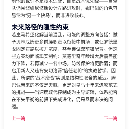
制他的或许不是技术适配，而是战术优先级——当全
队仍围绕维尼修斯设计左路进攻时，姆巴佩的角色容
易沦为“另一个快马”，而非进攻核心。
未来路径的隐性约束
若皇马希望化解当前混乱，可能的调整方向包括：赋
予贝林厄姆更多前腰职责以衔接中前场，或让罗德里
戈固定右路以拉开宽度，甚至尝试双前锋配置。但这
些方案均面临现实制约：莫德里奇年龄增大后覆盖能
力下降，若再减少一名中场，防线保护将更脆弱；而
启用新人又违背安切洛蒂“信任老将”的执教哲学。因
此，所谓的“战术磨合”实则是结构性取舍的延迟。姆
巴佩带来的不仅是天赋，更是对皇马十年来进攻范式
的挑战——当速度取代控制成为主导逻辑，体系能否
在不失平衡的前提下完成进化，仍是悬而未决的问
题。
上一篇
下一篇