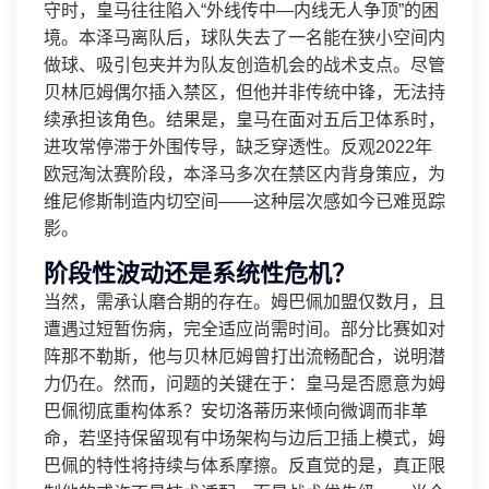
守时，皇马往往陷入“外线传中—内线无人争顶”的困
境。本泽马离队后，球队失去了一名能在狭小空间内
做球、吸引包夹并为队友创造机会的战术支点。尽管
贝林厄姆偶尔插入禁区，但他并非传统中锋，无法持
续承担该角色。结果是，皇马在面对五后卫体系时，
进攻常停滞于外围传导，缺乏穿透性。反观2022年
欧冠淘汰赛阶段，本泽马多次在禁区内背身策应，为
维尼修斯制造内切空间——这种层次感如今已难觅踪
影。
阶段性波动还是系统性危机？
当然，需承认磨合期的存在。姆巴佩加盟仅数月，且
遭遇过短暂伤病，完全适应尚需时间。部分比赛如对
阵那不勒斯，他与贝林厄姆曾打出流畅配合，说明潜
力仍在。然而，问题的关键在于：皇马是否愿意为姆
巴佩彻底重构体系？安切洛蒂历来倾向微调而非革
命，若坚持保留现有中场架构与边后卫插上模式，姆
巴佩的特性将持续与体系摩擦。反直觉的是，真正限