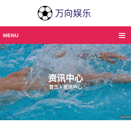
资讯中心
首页
资讯中心