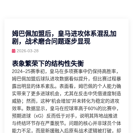
姆巴佩加盟后，皇马进攻体系混乱加
剧，战术磨合问题逐步显现
2026-03-28
表象繁荣下的结构性失衡
2024–25赛季初，皇马在多项赛事中仍保持高胜率，
姆巴佩加盟后球队进攻数据看似提升，但比赛过程暴
露出明显的体系紊乱。表面看，姆巴佩的个人能力确
实带来了更多进球机会，尤其在反击中凭借速度制造
威胁；然而，这种“机会增加”并未转化为稳定的进攻
效率。数据显示，皇马在控球率高于60%的比赛中，
预期进球（xG）反而低于对手，说明其阵地战推进
与终结环节存在严重脱节。问题的核心并非球员个体
能力不足，而是新援融入后原有战术逻辑被打破，却