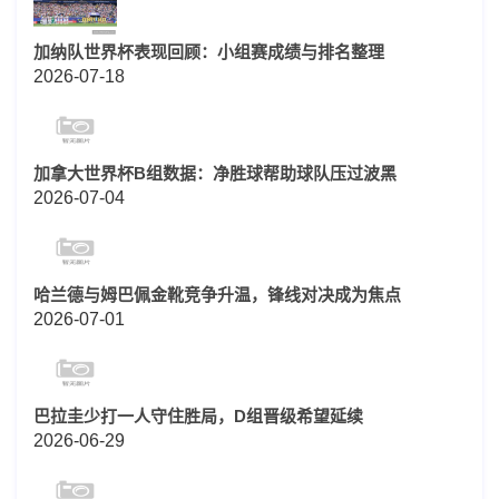
加纳队世界杯表现回顾：小组赛成绩与排名整理
2026-07-18
加拿大世界杯B组数据：净胜球帮助球队压过波黑
2026-07-04
哈兰德与姆巴佩金靴竞争升温，锋线对决成为焦点
2026-07-01
巴拉圭少打一人守住胜局，D组晋级希望延续
2026-06-29