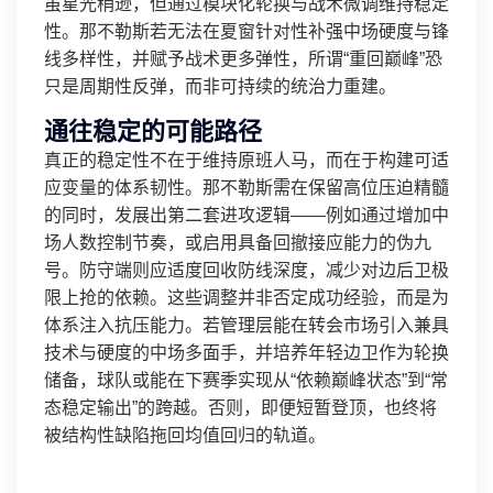
虽星光稍逊，但通过模块化轮换与战术微调维持稳定
性。那不勒斯若无法在夏窗针对性补强中场硬度与锋
线多样性，并赋予战术更多弹性，所谓“重回巅峰”恐
只是周期性反弹，而非可持续的统治力重建。
通往稳定的可能路径
真正的稳定性不在于维持原班人马，而在于构建可适
应变量的体系韧性。那不勒斯需在保留高位压迫精髓
的同时，发展出第二套进攻逻辑——例如通过增加中
场人数控制节奏，或启用具备回撤接应能力的伪九
号。防守端则应适度回收防线深度，减少对边后卫极
限上抢的依赖。这些调整并非否定成功经验，而是为
体系注入抗压能力。若管理层能在转会市场引入兼具
技术与硬度的中场多面手，并培养年轻边卫作为轮换
储备，球队或能在下赛季实现从“依赖巅峰状态”到“常
态稳定输出”的跨越。否则，即便短暂登顶，也终将
被结构性缺陷拖回均值回归的轨道。