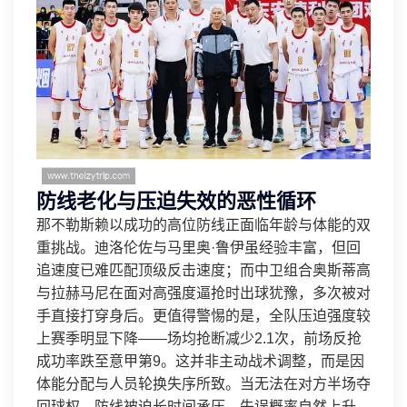
防线老化与压迫失效的恶性循环
那不勒斯赖以成功的高位防线正面临年龄与体能的双
重挑战。迪洛伦佐与马里奥·鲁伊虽经验丰富，但回
追速度已难匹配顶级反击速度；而中卫组合奥斯蒂高
与拉赫马尼在面对高强度逼抢时出球犹豫，多次被对
手直接打穿身后。更值得警惕的是，全队压迫强度较
上赛季明显下降——场均抢断减少2.1次，前场反抢
成功率跌至意甲第9。这并非主动战术调整，而是因
体能分配与人员轮换失序所致。当无法在对方半场夺
回球权，防线被迫长时间承压，失误概率自然上升。