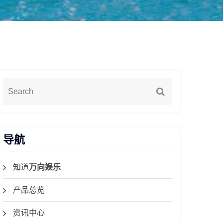
导航
知道
万向娱乐
产品总览
资讯中心