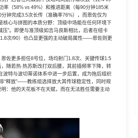
（58% vs 49%）和推进距离（每90分钟185米
90分钟完成3.5次长传（准确率76%），而恩佐仅为
，而是核心与拼图的本质分野：顶级中场能在任何环境下
减压”。即便与准顶级如吉马良斯相比，后者在纽卡
（1.8次/90）也凸显更强的主动破局属性——恩佐则更
佐更多担任8号位，场均射门1.8次、关键传球1.5
，随若热·热苏斯改打双后腰，其前插频率下降，转
，在波特与波切蒂诺体系中进一步后置，成为拖后组织
非“释放”——教练组选择放大其传球稳定性，同时规
说明：他的天花板不在天赋，而在无法胜任需要主动