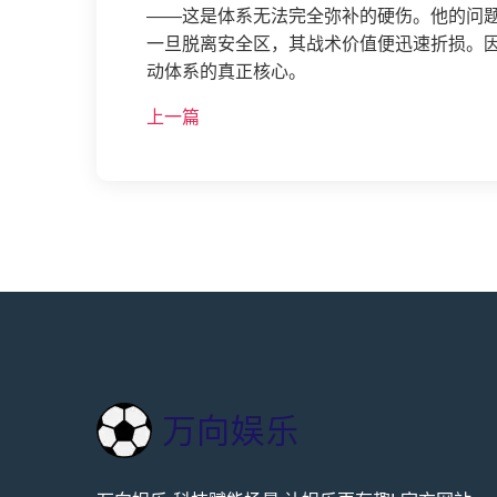
——这是体系无法完全弥补的硬伤。他的问
一旦脱离安全区，其战术价值便迅速折损。
动体系的真正核心。
上一篇