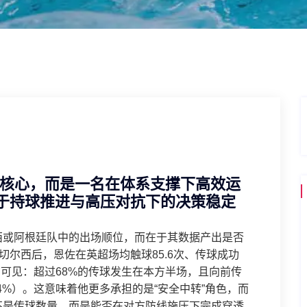
场核心，而是一名在体系支撑下高效运
于持球推进与高压对抗下的决策稳定
西或阿根廷队中的出场顺位，而在于其数据产出是否
盟切尔西后，恩佐在英超场均触球85.6次、传球成功
布可见：超过68%的传球发生在本方半场，且向前传
24%）。这意味着他更多承担的是“安全中转”角色，而
不是传球数量，而是能否在对方防线施压下完成穿透