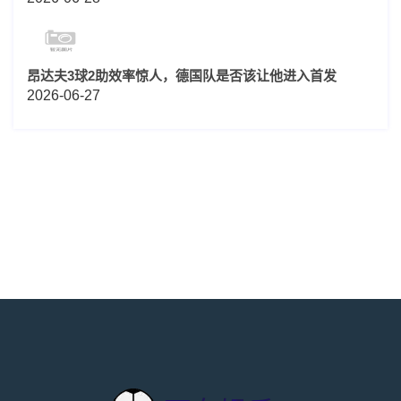
昂达夫3球2助效率惊人，德国队是否该让他进入首发
2026-06-27