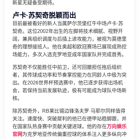
新星无疑备受期待。
卢卡·苏契奇脱颖而出
目前最被看好的新人当属萨尔茨堡红牛中场卢卡·苏
契奇。这位2002年出生的左脚将技术细腻、视野开
阔，兼具组织调度与后插上进攻能力，被视为莫德里
奇的理想接班人。他在奥超和欧冠赛场已展现成熟控
场能力，多次入选克罗地亚成年国家队并完成首秀。
苏契奇不仅能胜任中前卫，还可回撤担任拖后组织
者，其传球成功率和节奏掌控能力在同龄人中极为突
出。在2026世界杯预选赛中，他已逐步获得出场机
会，若保持当前发展轨迹，极有可能成为球队中场新
核。
除苏契奇外，RB莱比锡边锋洛夫罗·马耶尔同样值得
关注。速度快、突破犀利的他已在德甲站稳脚跟，并
在国家队热身赛中贡献关键进球。他的存在
万向娱乐
官网
为克罗地亚传统偏重控球的体系注入更多纵向冲