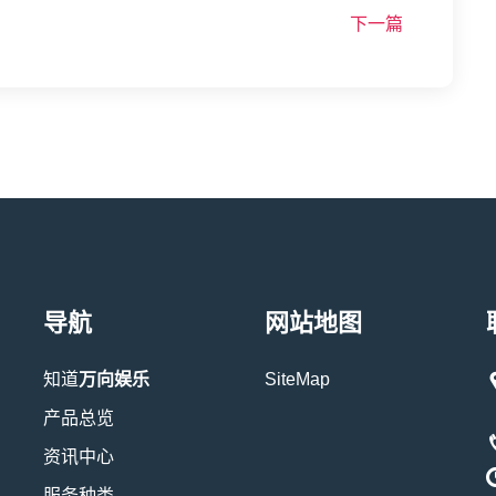
下一篇
导航
网站地图
知道
万向娱乐
SiteMap
产品总览
资讯中心
服务种类