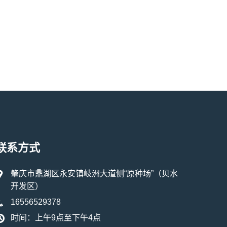
联系方式
肇庆市鼎湖区永安镇岐洲大道侧“原种场”（贝水
开发区）
16556529378
时间：上午9点至下午4点