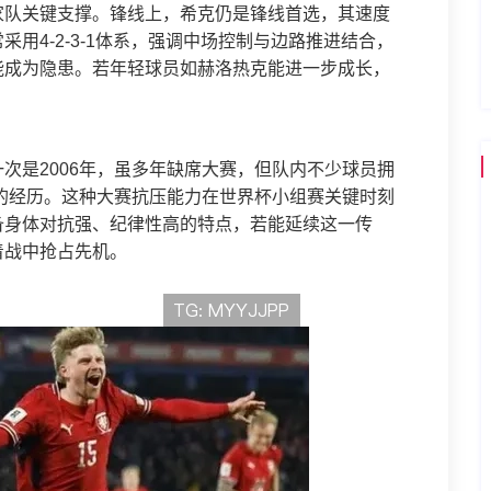
家队关键支撑。锋线上，希克仍是锋线首选，其速度
用4-2-3-1体系，强调中场控制与边路推进结合，
能成为隐患。若年轻球员如赫洛热克能进一步成长，
次是2006年，虽多年缺席大赛，但队内不少球员拥
强的经历。这种大赛抗压能力在世界杯小组赛关键时刻
备身体对抗强、纪律性高的特点，若能延续这一传
着战中抢占先机。