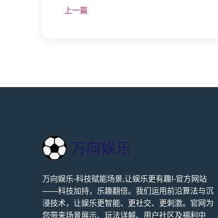
上一篇
万向娱乐-科技赋能场景,让娱乐更有趣!-官方网站
——科技加持，乐趣翻倍。我们运用前沿算法与沉
浸技术，让娱乐更智能、更社交、更刺激。官网为
您带来场景展示、玩法详解、用户社区及福利中