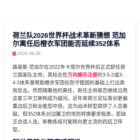
荷兰队2026世界杯战术革新猜想 范加
尔离任后橙衣军团能否延续352体系
2026-06-08
路易斯·范加尔在2022年卡塔尔世界杯后正式卸任荷
兰国家队主帅，其标志性
万向娱乐注册
的3-5-2或3-
4-3体系曾帮助橙衣军团在防守稳固的基础上打出高
效反击。然而随着他的离任，新任主帅是否继续沿用
这套三中卫架构成为疑问。近年来荷兰足坛青训更偏
重边后卫和全能型中场，这为战术转型提供了人员基
础，但352体系对边翼卫的攻防转换要求极高，若缺
乏合适人选，新教练组可能转向更主流的四后卫阵
型。