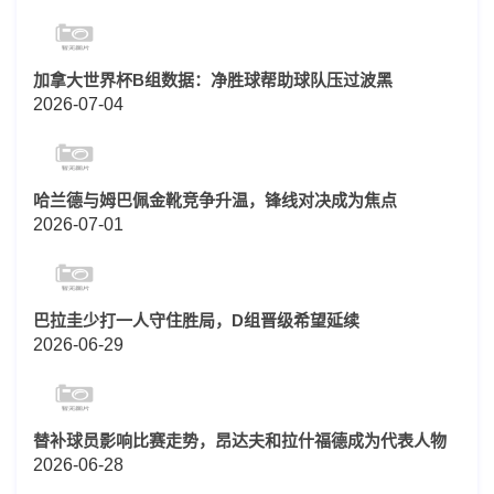
加拿大世界杯B组数据：净胜球帮助球队压过波黑
2026-07-04
哈兰德与姆巴佩金靴竞争升温，锋线对决成为焦点
2026-07-01
巴拉圭少打一人守住胜局，D组晋级希望延续
2026-06-29
替补球员影响比赛走势，昂达夫和拉什福德成为代表人物
2026-06-28