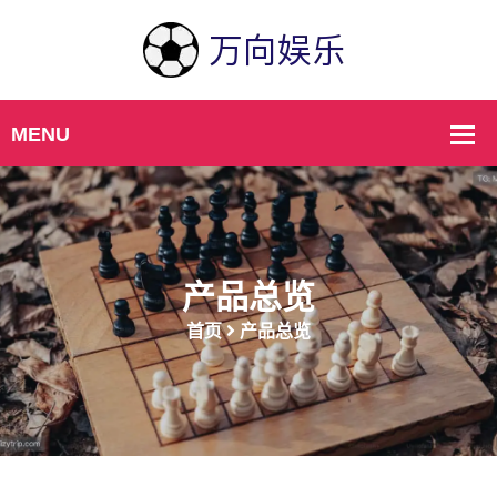
产品总览
首页
产品总览